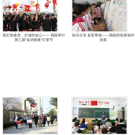
彩灯助春意，灯谜织欢心—— 我校举行
快乐分享 多彩寒假——我校特色寒假作
第三届“金鸡报春”灯笼节
业展