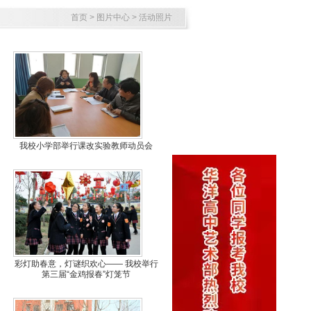
首页
>
图片中心
>
活动照片
我校小学部举行课改实验教师动员会
彩灯助春意，灯谜织欢心—— 我校举行
第三届“金鸡报春”灯笼节